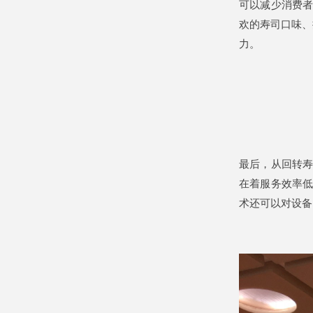
可以减少消费者
欢的寿司口味、
力。
最后，从回转寿
在着服务效率低
术还可以对设备