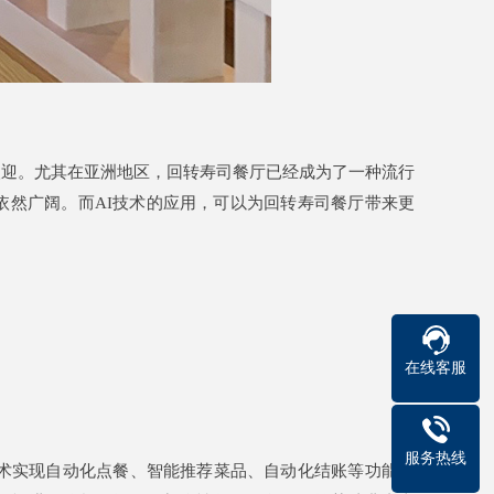
欢迎。尤其在亚洲地区，回转寿司餐厅已经成为了一种流行
依然广阔。而AI技术的应用，可以为回转寿司餐厅带来更
在线客服
服务热线
技术实现自动化点餐、智能推荐菜品、自动化结账等功能，