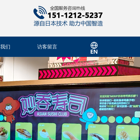
系我们
访客留言